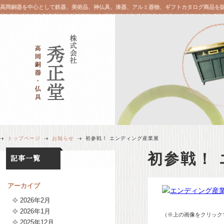
高岡銅器を中心として鉄器、美術品、神仏具、漆器、アルミ器物、ギフトカタログ商品を
トップページ
お知らせ
初参戦！ エンディング産業展
初参戦！
アーカイブ
2026年2月
2026年1月
（※上の画像をクリック
2025年12月