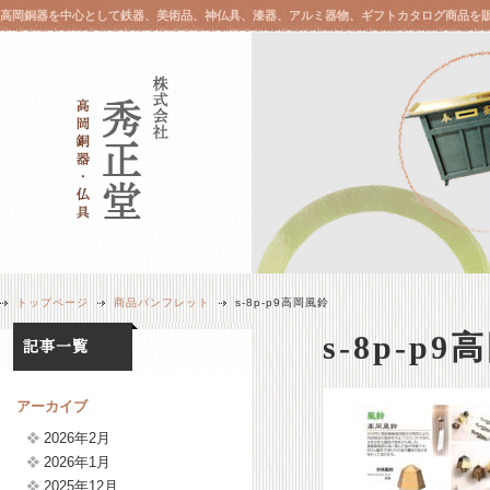
高岡銅器を中心として鉄器、美術品、神仏具、漆器、アルミ器物、ギフトカタログ商品を
トップページ
商品パンフレット
s-8p-p9高岡風鈴
s-8p-p
アーカイブ
2026年2月
2026年1月
2025年12月