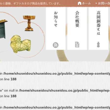
ルミ器物、ギフトカタログ商品を販売しています。
 in
/home/shuseidou/shuseidou.co.jp/public_html/wp/wp-content/p
on line
188
le" on null in
/home/shuseidou/shuseidou.co.jp/public_html/wp/wp-
on line
188
 in
/home/shuseidou/shuseidou.co.jp/public_html/wp/wp-content/p