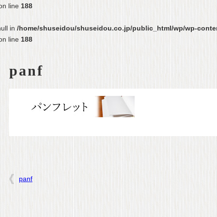
on line
188
ull in
/home/shuseidou/shuseidou.co.jp/public_html/wp/wp-conten
on line
188
panf
panf