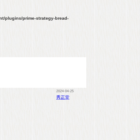
t/plugins/prime-strategy-bread-
2024-04-25
秀正堂