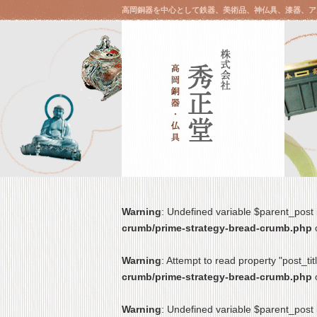
高岡銅器を中心として鉄器、美術品、神仏具、漆器、ア
Warning
: Undefined variable $parent_post
crumb/prime-strategy-bread-crumb.php
Warning
: Attempt to read property "post_tit
crumb/prime-strategy-bread-crumb.php
Warning
: Undefined variable $parent_post